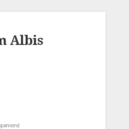
m Albis
 spannend.